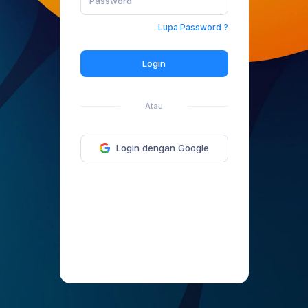
Lupa Password ?
Login
Atau
Login dengan Google